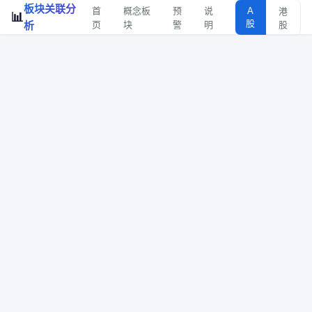
板块关联分
首
概念板
预
说
A
港
📊
股
析
页
块
警
明
股