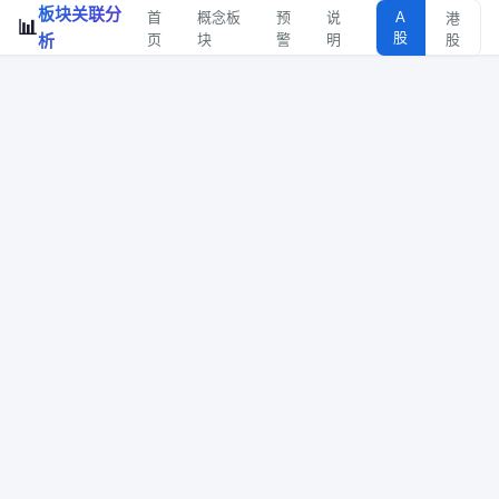
板块关联分
首
概念板
预
说
A
港
📊
股
析
页
块
警
明
股