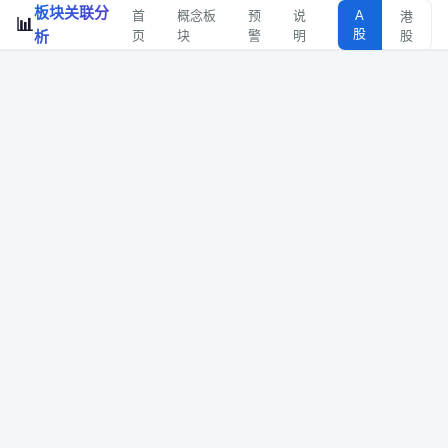
板块关联分
首
概念板
预
说
A
港
📊
股
析
页
块
警
明
股