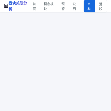
板块关联分
首
概念板
预
说
A
港
📊
股
析
页
块
警
明
股