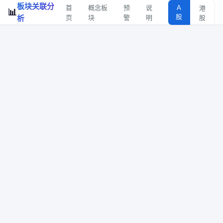
板块关联分
首
概念板
预
说
A
港
📊
股
析
页
块
警
明
股