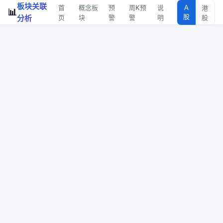
板块关联
首
概念板
预
周K预
说
A
港
📊
股
分析
页
块
警
警
明
股