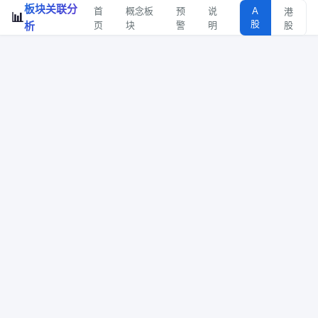
板块关联分
首
概念板
预
说
A
港
📊
股
析
页
块
警
明
股