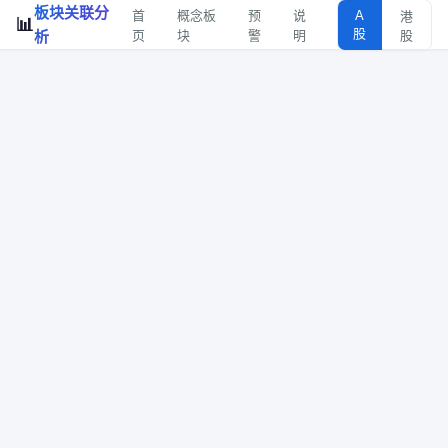
板块关联分
首
概念板
预
说
A
港
📊
股
析
页
块
警
明
股