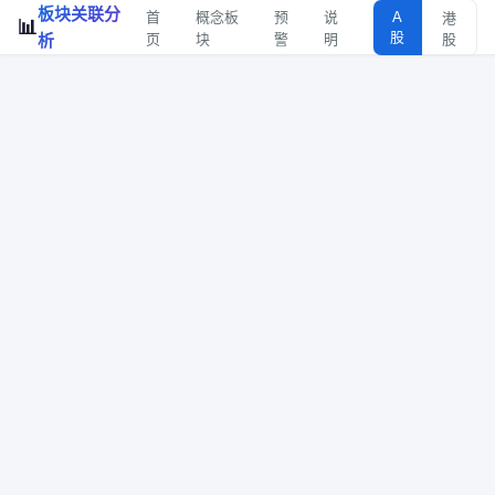
板块关联分
首
概念板
预
说
A
港
📊
股
析
页
块
警
明
股