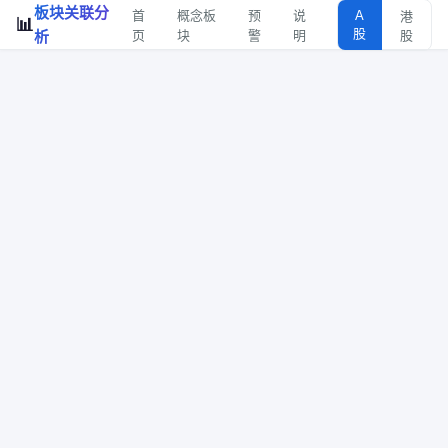
板块关联分
首
概念板
预
说
A
港
📊
股
析
页
块
警
明
股