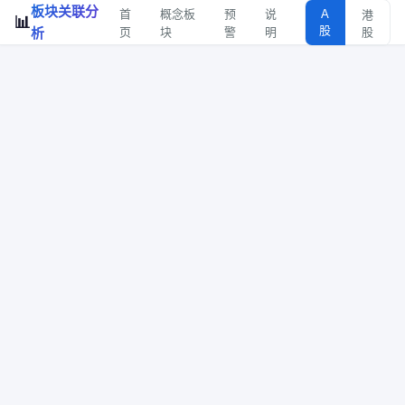
板块关联分
首
概念板
预
说
A
港
📊
股
析
页
块
警
明
股