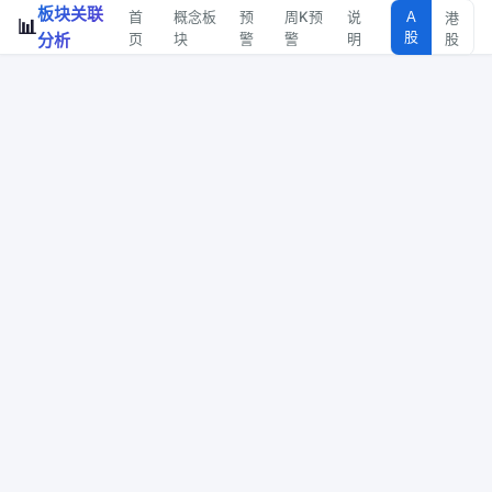
板块关联
首
概念板
预
周K预
说
A
港
📊
股
分析
页
块
警
警
明
股