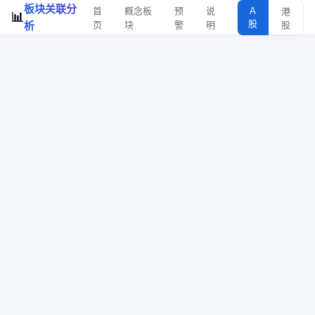
板块关联分
首
概念板
预
说
A
港
📊
股
析
页
块
警
明
股