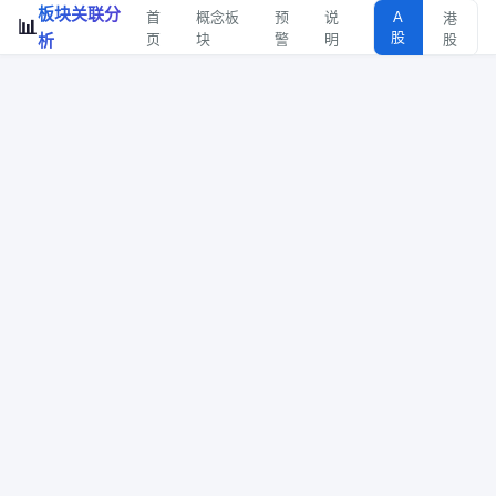
板块关联分
首
概念板
预
说
A
港
📊
股
析
页
块
警
明
股