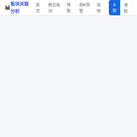
板块关联
首
概念板
预
周K预
说
A
港
📊
股
分析
页
块
警
警
明
股