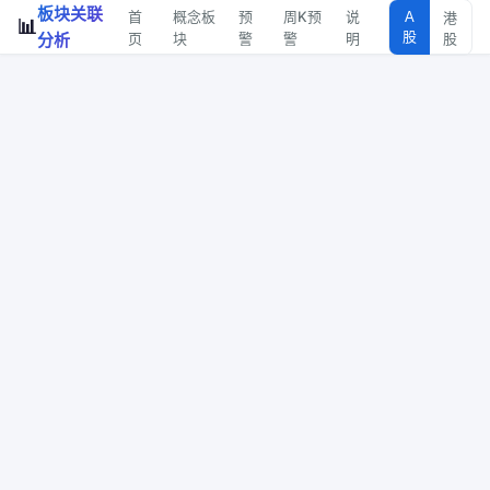
板块关联
首
概念板
预
周K预
说
A
港
📊
股
分析
页
块
警
警
明
股