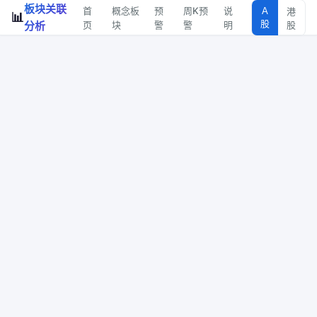
板块关联
首
概念板
预
周K预
说
A
港
📊
股
分析
页
块
警
警
明
股