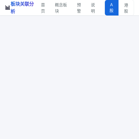
板块关联分
首
概念板
预
说
A
港
📊
股
析
页
块
警
明
股