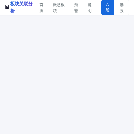
板块关联分
首
概念板
预
说
A
港
📊
股
析
页
块
警
明
股