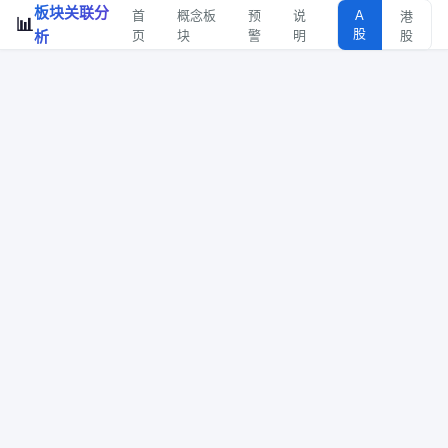
板块关联分
首
概念板
预
说
A
港
📊
股
析
页
块
警
明
股