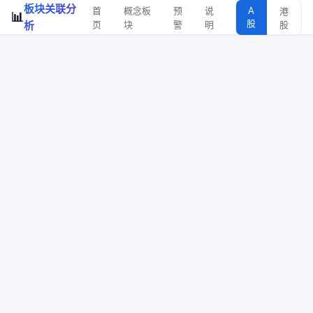
板块关联分
首
概念板
预
说
A
港
📊
股
析
页
块
警
明
股