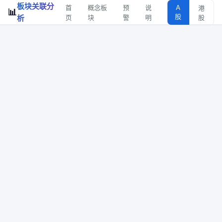
板块关联分
首
概念板
预
说
A
港
📊
股
析
页
块
警
明
股