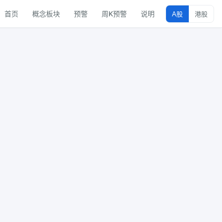
首页
概念板块
预警
周K预警
说明
A股
港股