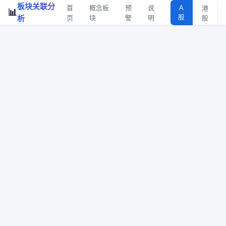
板块关联分
首
概念板
预
说
A
港
📊
股
析
页
块
警
明
股