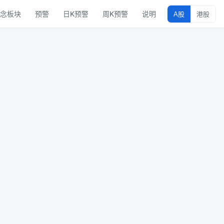
念板块
预警
日K预警
周K预警
说明
A股
港股