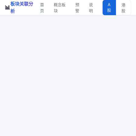
板块关联分
首
概念板
预
说
A
港
📊
股
析
页
块
警
明
股