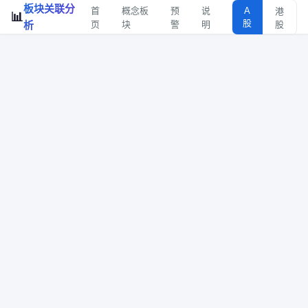
板块关联分
首
概念板
预
说
A
港
📊
股
析
页
块
警
明
股