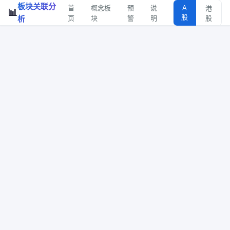
板块关联分
首
概念板
预
说
A
港
📊
股
析
页
块
警
明
股