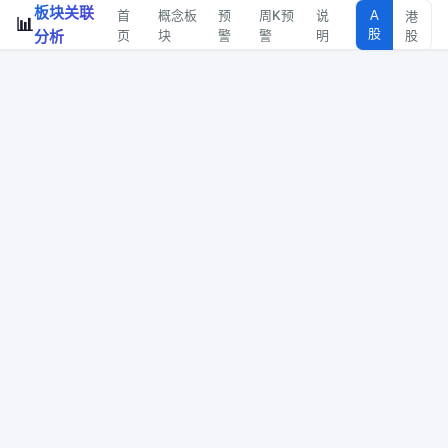
板块关联
首
概念板
预
周K预
说
A
港
📊
股
分析
页
块
警
警
明
股