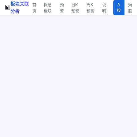
板块关联
首
概念
预
日K
周K
说
A
港
📊
股
分析
页
板块
警
预警
预警
明
股