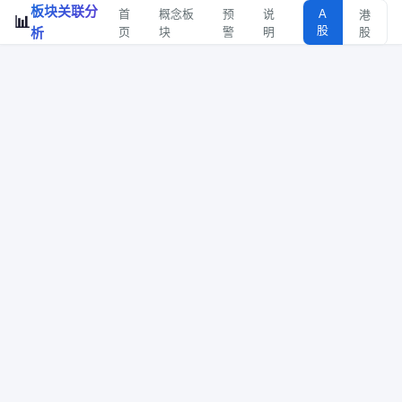
板块关联分
首
概念板
预
说
A
港
📊
股
析
页
块
警
明
股