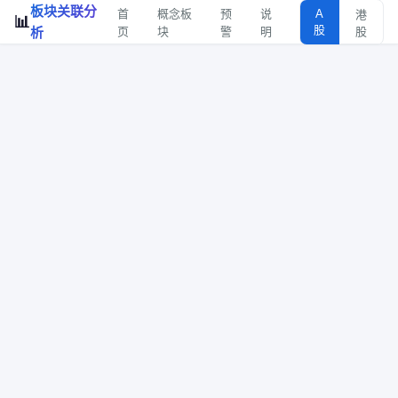
板块关联分
首
概念板
预
说
A
港
📊
股
析
页
块
警
明
股