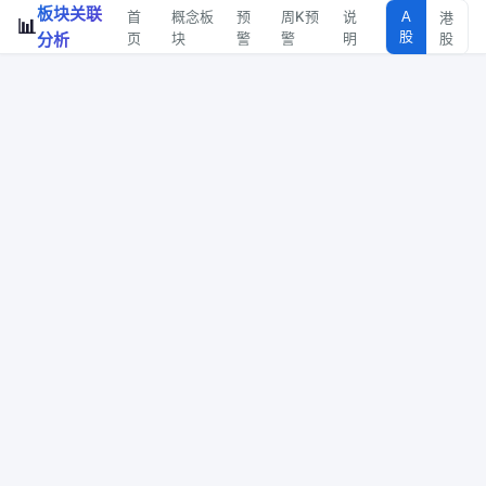
板块关联
首
概念板
预
周K预
说
A
港
📊
股
分析
页
块
警
警
明
股