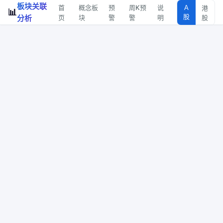
板块关联
首
概念板
预
周K预
说
A
港
📊
股
分析
页
块
警
警
明
股