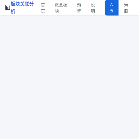
板块关联分
首
概念板
预
说
A
港
📊
股
析
页
块
警
明
股