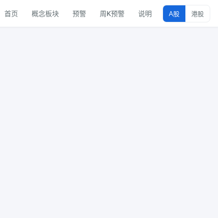
首页
概念板块
预警
周K预警
说明
A股
港股