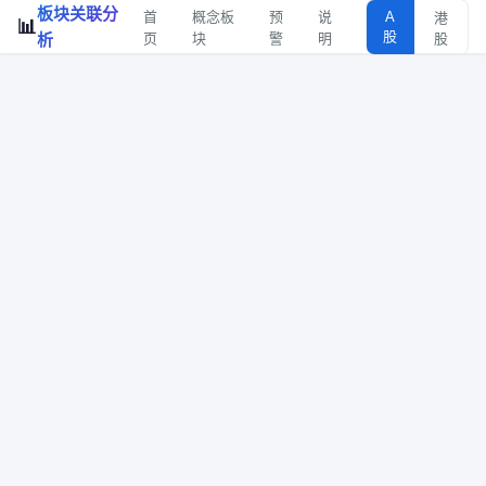
板块关联分
首
概念板
预
说
A
港
📊
股
析
页
块
警
明
股